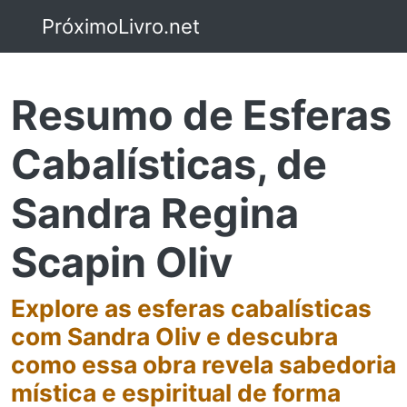
PróximoLivro.net
Resumo de Esferas
Cabalísticas, de
Sandra Regina
Scapin Oliv
Explore as esferas cabalísticas
com Sandra Oliv e descubra
como essa obra revela sabedoria
mística e espiritual de forma