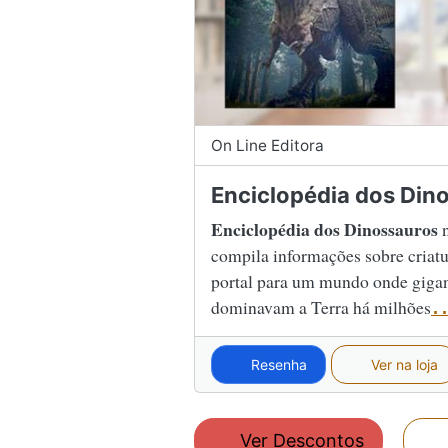
On Line Editora
Enciclopédia dos Din
Enciclopédia dos Dinossauros
n
compila informações sobre criatu
portal para um mundo onde gigan
dominavam a Terra há milhões
.
Resenha
Ver na loja
Ver Descontos