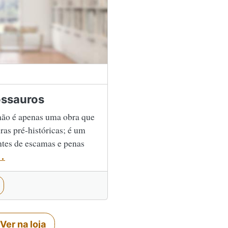
ossauros
ão é apenas uma obra que
ras pré-históricas; é um
tes de escamas e penas
..
Ver na loja