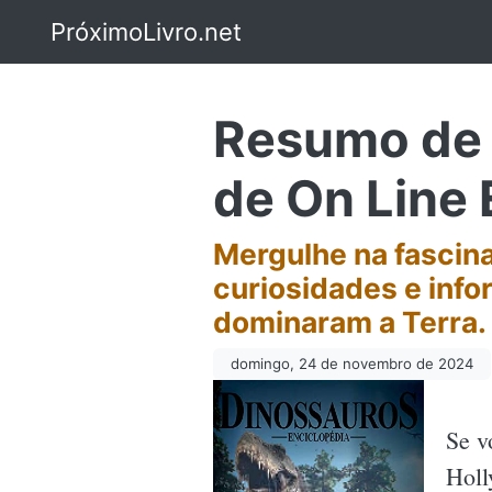
PróximoLivro.net
Resumo de 
de On Line 
Mergulhe na fascin
curiosidades e info
dominaram a Terra.
domingo, 24 de novembro de 2024
Se v
Holl