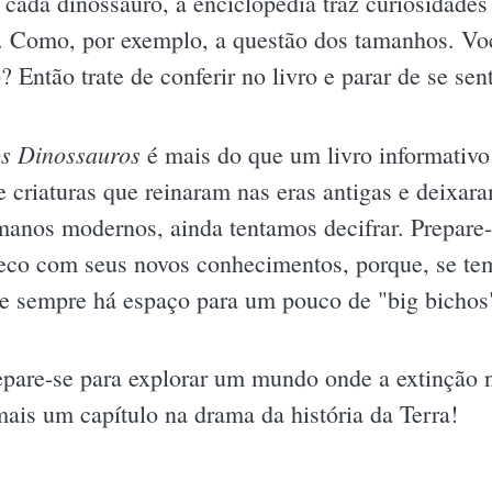
ada dinossauro, a enciclopédia traz curiosidades 
s. Como, por exemplo, a questão dos tamanhos. Voc
 Então trate de conferir no livro e parar de se sen
os Dinossauros
é mais do que um livro informativo
re criaturas que reinaram nas eras antigas e deixa
manos modernos, ainda tentamos decifrar. Prepare-
eco com seus novos conhecimentos, porque, se tem
ue sempre há espaço para um pouco de "big bichos"
prepare-se para explorar um mundo onde a extinção
ais um capítulo na drama da história da Terra!