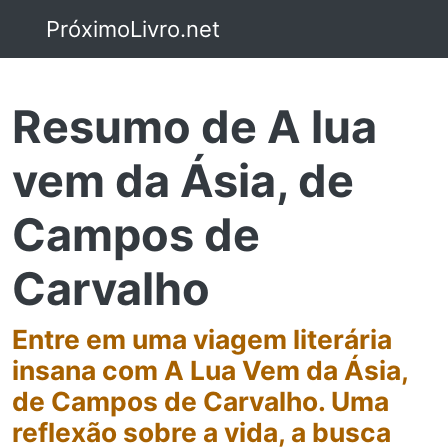
PróximoLivro.net
Resumo de A lua
vem da Ásia, de
Campos de
Carvalho
Entre em uma viagem literária
insana com A Lua Vem da Ásia,
de Campos de Carvalho. Uma
reflexão sobre a vida, a busca