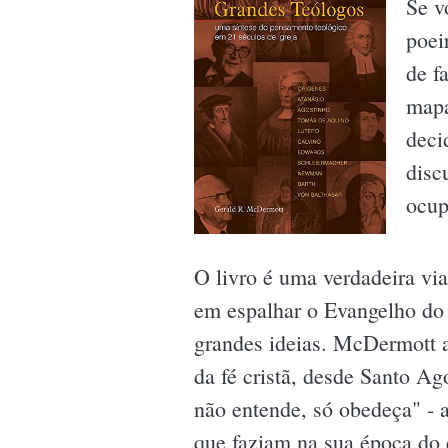
Se v
poei
de f
mapa
deci
disc
ocup
O livro é uma verdadeira vi
em espalhar o Evangelho do 
grandes ideias. McDermott a
da fé cristã, desde Santo Ag
não entende, só obedeça" - 
que faziam na sua época do