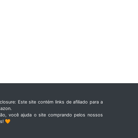
closure: Este site contém links de afiliado para a
azon.
tão, você ajuda o site comprando pelos nossos
ks! 🧡