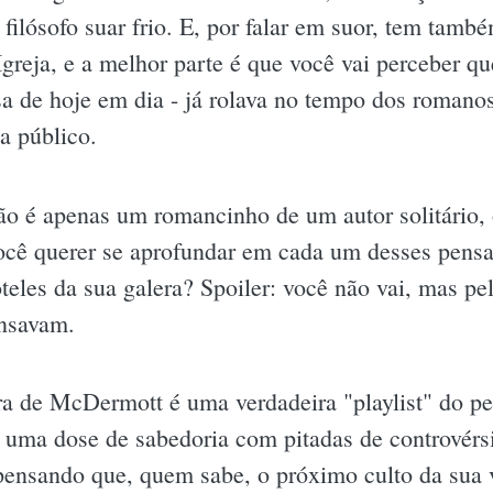
 filósofo suar frio. E, por falar em suor, tem tamb
reja, e a melhor parte é que você vai perceber qu
sa de hoje em dia - já rolava no tempo dos romano
a público.
 é apenas um romancinho de um autor solitário, o
você querer se aprofundar em cada um desses pen
teles da sua galera? Spoiler: você não vai, mas pe
ensavam.
bra de McDermott é uma verdadeira "playlist" do p
é uma dose de sabedoria com pitadas de controvérs
 pensando que, quem sabe, o próximo culto da sua