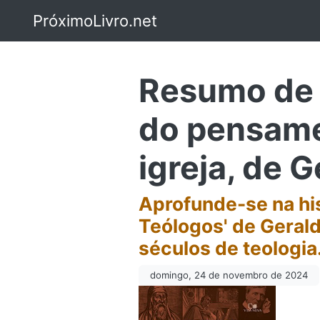
PróximoLivro.net
Resumo de 
do pensame
igreja, de 
Aprofunde-se na hi
Teólogos' de Gerald
séculos de teologia
domingo, 24 de novembro de 2024