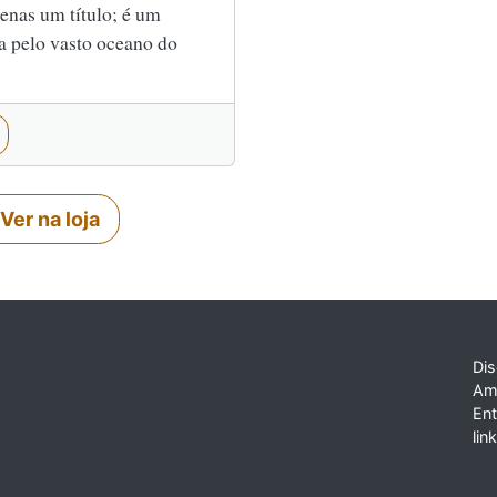
enas um título; é um
ia pelo vasto oceano do
Ver na loja
Dis
Am
En
lin