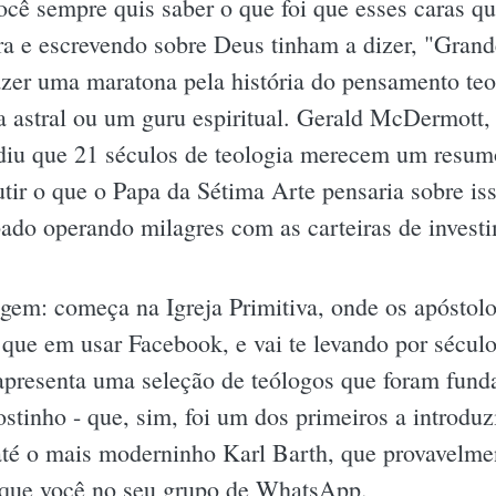
ocê sempre quis saber o que foi que esses caras 
ra e escrevendo sobre Deus tinham a dizer, "Grand
azer uma maratona pela história do pensamento teo
 astral ou um guru espiritual. Gerald McDermott,
diu que 21 séculos de teologia merecem um resumo
utir o que o Papa da Sétima Arte pensaria sobre iss
ado operando milagres com as carteiras de invest
agem: começa na Igreja Primitiva, onde os apósto
que em usar Facebook, e vai te levando por século
presenta uma seleção de teólogos que foram fund
ostinho - que, sim, foi um dos primeiros a introduz
até o mais moderninho Karl Barth, que provavelmen
 que você no seu grupo de WhatsApp.