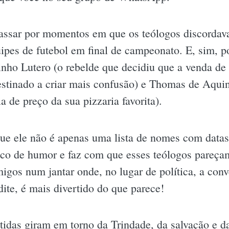
 passar por momentos em que os teólogos discordav
ipes de futebol em final de campeonato. E, sim, 
inho Lutero (o rebelde que decidiu que a venda d
estinado a criar mais confusão) e Thomas de Aquin
a de preço da sua pizzaria favorita).
 que ele não é apenas uma lista de nomes com data
co de humor e faz com que esses teólogos pareçam
gos num jantar onde, no lugar de política, a conv
dite, é mais divertido do que parece!
utidas giram em torno da Trindade, da salvação e 