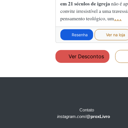
em 21 séculos de igreja
não é ap
convite irresistível a uma travess
pensamento teológico, um
...
Resenha
Ver na loja
Ver Descontos
Contato
instagram.com
/
@proxLivro