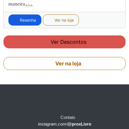
maneira
...
Resenha
Ver na loja
Ver Descontos
Ver na loja
Contato
instagram.com
/
@proxLivro