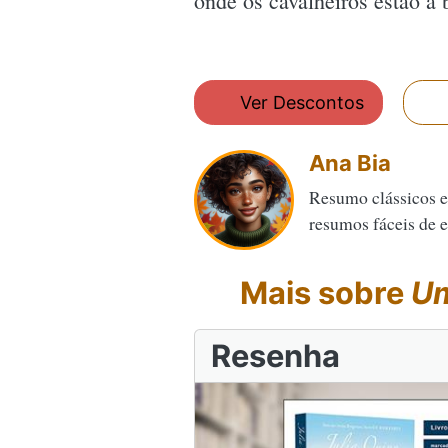
onde os cavalheiros estão a
Ver Descontos
Ana Bia
Resumo clássicos e
resumos fáceis de en
Mais sobre
Um
Resenha