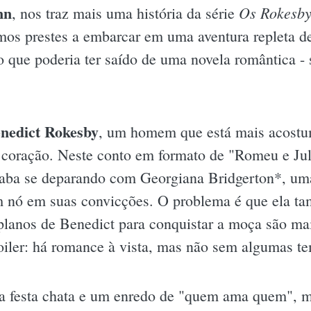
nn
Os Rokesby
, nos traz mais uma história da série
mos prestes a embarcar em uma aventura repleta d
o que poderia ter saído de uma novela romântica - 
nedict Rokesby
, um homem que está mais acostu
 coração. Neste conto em formato de "Romeu e Ju
acaba se deparando com
Georgiana Bridgerton*, uma
 nó em suas convicções. O problema é que ela t
planos de Benedict para conquistar a moça são mai
oiler: há romance à vista, mas não sem algumas t
 festa chata e um enredo de "quem ama quem", mas