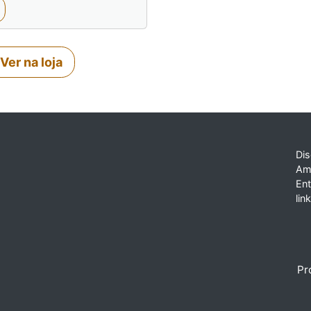
Ver na loja
Dis
Am
En
lin
Pr