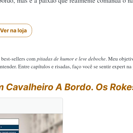
 bordo, mas é a paixão que realmente comanda o n
Ver na loja
 best-sellers com
pitadas de humor e leve deboche
. Meu objeti
tender. Entre capítulos e risadas, faço você se sentir expert na
 Cavalheiro A Bordo. Os Roke