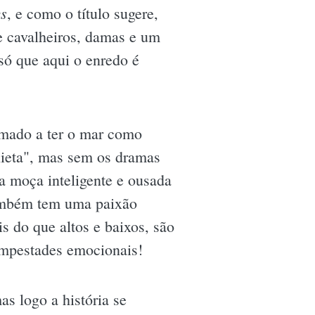
s
, e como o título sugere,
e cavalheiros, damas e um
só que aqui o enredo é
mado a ter o mar como
lieta", mas sem os dramas
 moça inteligente e ousada
ambém tem uma paixão
s do que altos e baixos, são
empestades emocionais!
 logo a história se