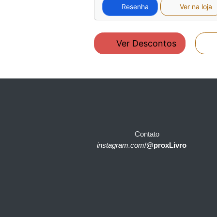
Resenha
Ver na loja
Ver Descontos
Contato
instagram.com
/
@proxLivro