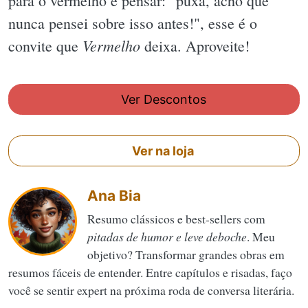
para o vermelho e pensar: "puxa, acho que
nunca pensei sobre isso antes!", esse é o
Vermelho
convite que
deixa. Aproveite!
Ver Descontos
Ver na loja
Ana Bia
Resumo clássicos e best-sellers com
pitadas de humor e leve deboche
. Meu
objetivo? Transformar grandes obras em
resumos fáceis de entender. Entre capítulos e risadas, faço
você se sentir expert na próxima roda de conversa literária.