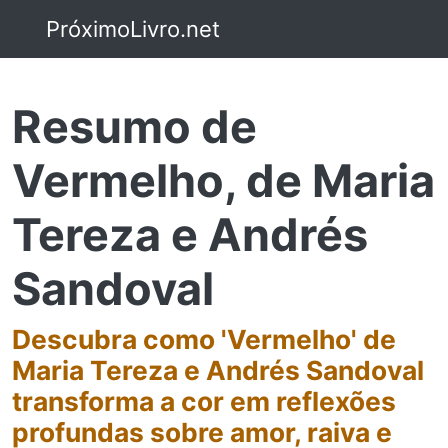
PróximoLivro.net
Resumo de
Vermelho, de Maria
Tereza e Andrés
Sandoval
Descubra como 'Vermelho' de
Maria Tereza e Andrés Sandoval
transforma a cor em reflexões
profundas sobre amor, raiva e