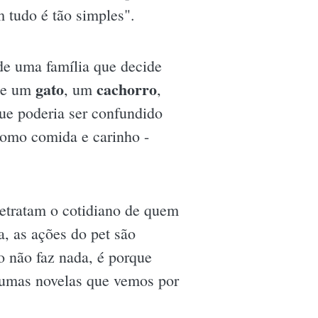
 tudo é tão simples".
 de uma família que decide
gato
cachorro
 De um
, um
,
ue poderia ser confundido
como comida e carinho -
retratam o cotidiano de quem
, as ações do pet são
o não faz nada, é porque
lgumas novelas que vemos por