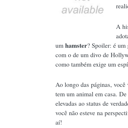
real
A hi
adot
hamster
um
? Spoiler: é um
com o de um divo de Hollywo
como também exige um espíri
Ao longo das páginas, você v
tem um animal em casa. De a
elevadas ao status de verdad
você não esteve na perspect
aí!