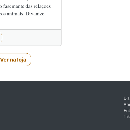
so fascinante das relações
ros animais. Divanize
Ver na loja
Dis
Am
En
lin