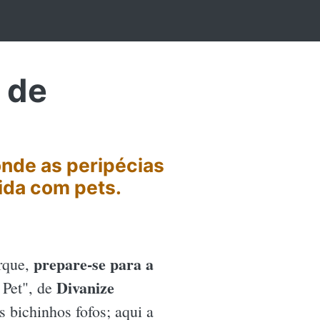
 de
 onde as peripécias
ida com pets.
prepare-se para a
rque,
Divanize
 Pet", de
 bichinhos fofos; aqui a