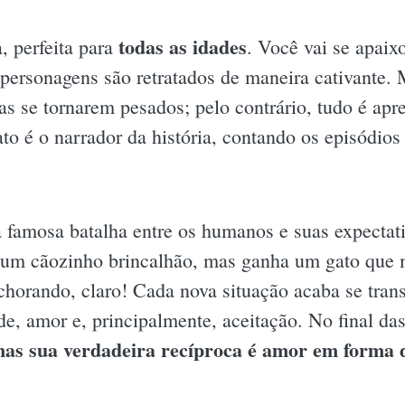
todas as idades
a, perfeita para
. Você vai se apaixo
 personagens são retratados de maneira cativante.
s se tornarem pesados; pelo contrário, tudo é apr
ato é o narrador da história, contando os episódi
 a famosa batalha entre os humanos e suas expecta
a um cãozinho brincalhão, mas ganha um gato que m
chorando, claro! Cada nova situação acaba se tra
de, amor e, principalmente, aceitação. No final d
mas sua verdadeira recíproca é amor em forma 