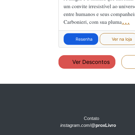
um convite irresistível ao univer
entre humanos e seus companhei
Carbonieri, com sua pluma
...
Resenha
Ver na loja
Ver Descontos
Contato
instagram.com
/
@proxLivro