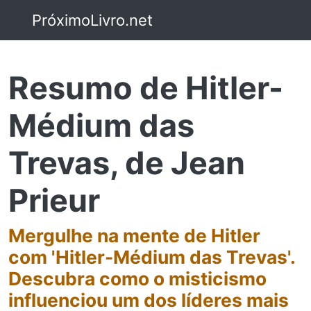
PróximoLivro.net
Resumo de Hitler-
Médium das
Trevas, de Jean
Prieur
Mergulhe na mente de Hitler
com 'Hitler-Médium das Trevas'.
Descubra como o misticismo
influenciou um dos líderes mais