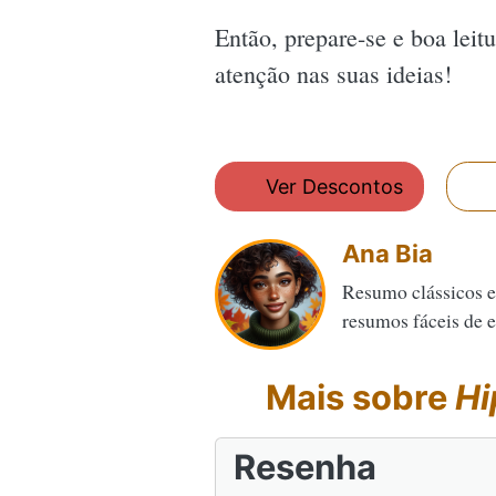
Então, prepare-se e boa leit
atenção nas suas ideias!
Ver Descontos
Ana Bia
Resumo clássicos e
resumos fáceis de en
Mais sobre
Hi
Resenha