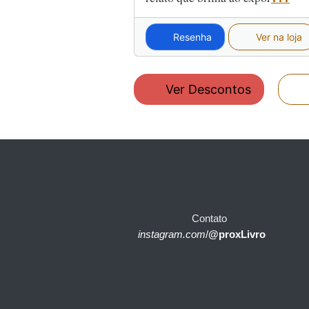
Resenha
Ver na loja
Ver Descontos
Contato
instagram.com
/
@proxLivro