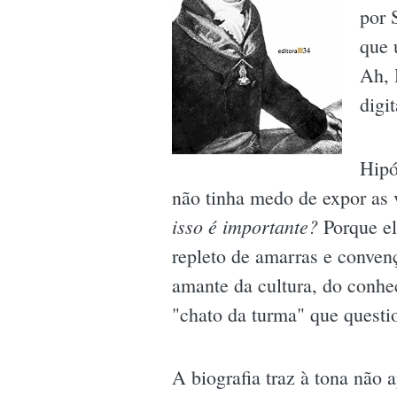
por 
que 
Ah, 
digi
Hipó
não tinha medo de expor as v
isso é importante?
Porque el
repleto de amarras e conven
amante da cultura, do conhe
"chato da turma" que questi
A biografia traz à tona não