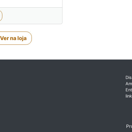
Ver na loja
Dis
Am
En
lin
Pr