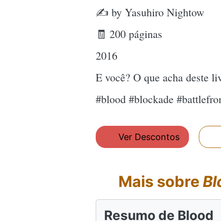
✍ by Yasuhiro Nightow
🧾 200 páginas
2016
E você? O que acha deste l
#blood #blockade #battlefr
Ver Descontos
Mais sobre
Bl
Resumo de Blood