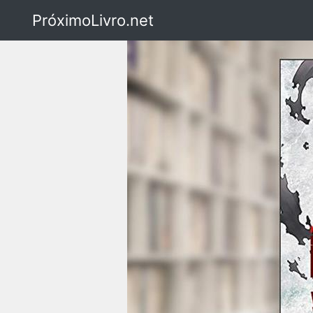
PróximoLivro.net