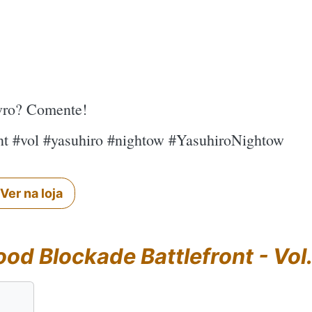
ivro? Comente!
ont #vol #yasuhiro #nightow #YasuhiroNightow
Ver na loja
ood Blockade Battlefront - Vol.