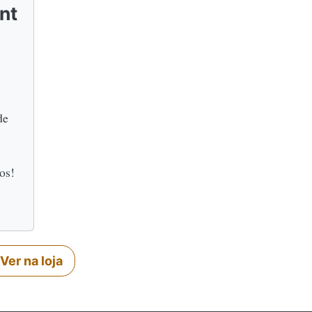
nt
de
os!
Ver na loja