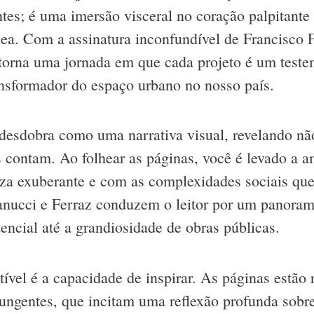
tes; é uma imersão visceral no coração palpitante d
a. Com a assinatura inconfundível de Francisco 
 torna uma jornada em que cada projeto é um teste
ansformador do espaço urbano no nosso país.
e desdobra como uma narrativa visual, revelando n
s contam. Ao folhear as páginas, você é levado a
reza exuberante e com as complexidades sociais que
Fanucci e Ferraz conduzem o leitor por um panoram
dencial até a grandiosidade de obras públicas.
stível é a capacidade de inspirar. As páginas estão
pungentes, que incitam uma reflexão profunda sobr