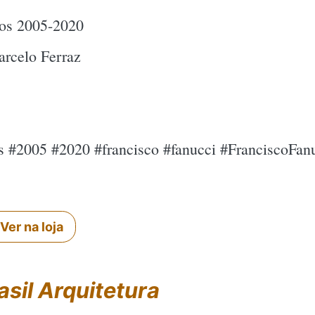
etos 2005-2020
rcelo Ferraz
tos #2005 #2020 #francisco #fanucci #FranciscoFan
Ver na loja
asil Arquitetura