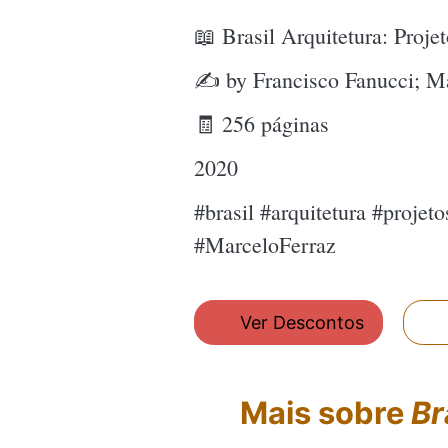
📖 Brasil Arquitetura: Proj
✍ by Francisco Fanucci; Ma
🧾 256 páginas
2020
#brasil #arquitetura #proje
#MarceloFerraz
Ver Descontos
Mais sobre
Br