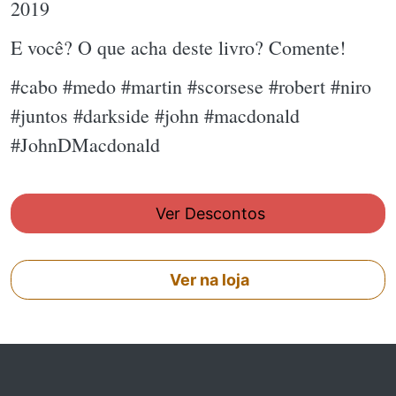
2019
E você? O que acha deste livro? Comente!
#cabo #medo #martin #scorsese #robert #niro
#juntos #darkside #john #macdonald
#JohnDMacdonald
Ver Descontos
Ver na loja