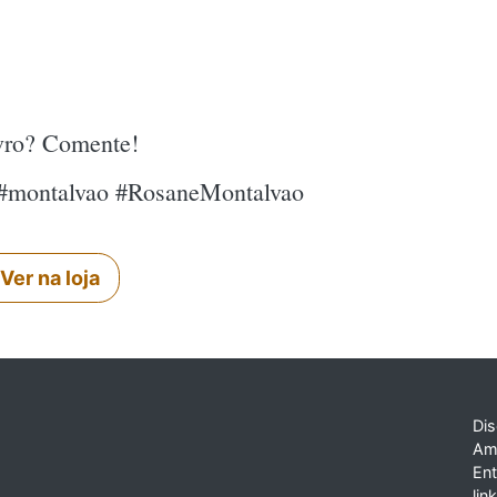
ivro? Comente!
e #montalvao #RosaneMontalvao
Ver na loja
Dis
Am
En
lin