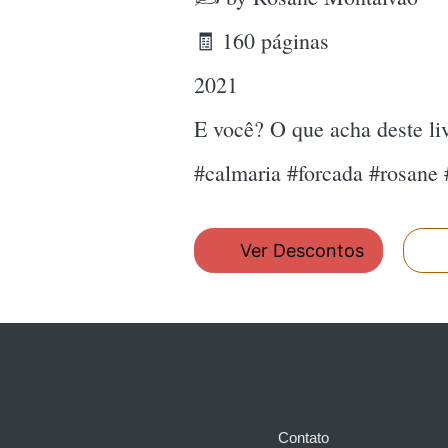
🧾 160 páginas
2021
E você? O que acha deste l
#calmaria #forcada #rosan
Ver Descontos
Contato