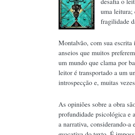
desafia o lei
uma leitura;
fragilidade d
Montalvão, com sua escrita i
anseios que muitos preferem
um mundo que clama por baru
leitor é transportado a um u
introspecção e, muitas vezes
As opiniões sobre a obra sã
profundidade psicológica e 
a narrativa, considerando-a 
evocativa do texto. É impos