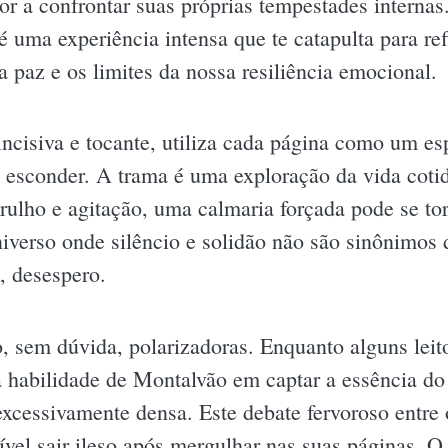
tor a confrontar suas próprias tempestades internas
 é uma experiência intensa que te catapulta para re
a paz e os limites da nossa resiliência emocional.
ncisiva e tocante, utiliza cada página como um es
 esconder. A trama é uma exploração da vida coti
lho e agitação, uma calmaria forçada pode se tor
niverso onde silêncio e solidão não são sinônimos 
, desespero.
o, sem dúvida, polarizadoras. Enquanto alguns lei
a habilidade de Montalvão em captar a essência do
excessivamente densa. Este debate fervoroso entre 
sível sair ileso após mergulhar nas suas páginas. 