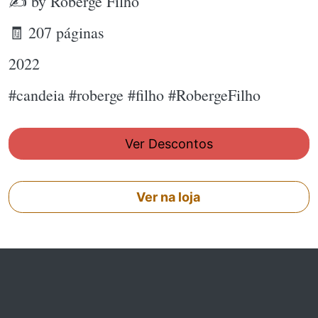
✍ by Roberge Filho
🧾 207 páginas
2022
#candeia #roberge #filho #RobergeFilho
Ver Descontos
Ver na loja