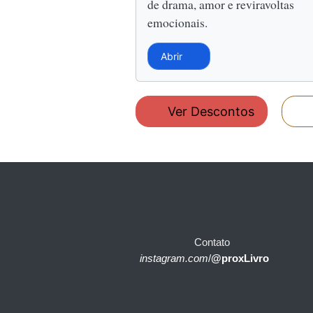
de drama, amor e reviravoltas
emocionais.
Abrir
Ver Descontos
Contato
instagram.com
/
@proxLivro