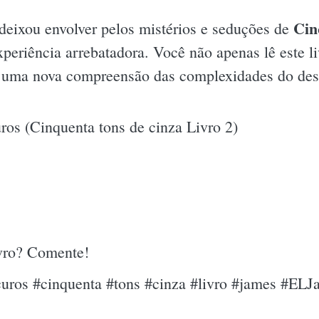
Cin
 deixou envolver pelos mistérios e seduções de
periência arrebatadora. Você não apenas lê este liv
m uma nova compreensão das complexidades do de
ros (Cinquenta tons de cinza Livro 2)
ivro? Comente!
curos #cinquenta #tons #cinza #livro #james #EL