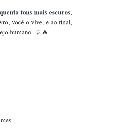
quenta tons mais escuros
,
ro; você o vive, e ao final,
sejo humano. 🌌🔥
James