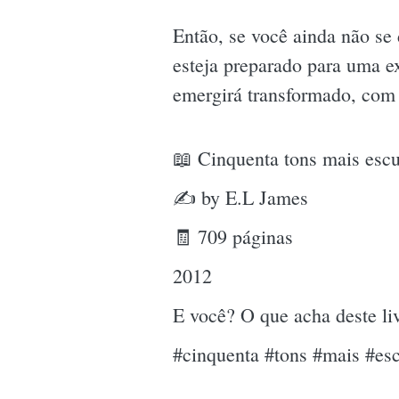
Então, se você ainda não se
esteja preparado para uma ex
emergirá transformado, co
📖 Cinquenta tons mais escu
✍ by E.L James
🧾 709 páginas
2012
E você? O que acha deste l
#cinquenta #tons #mais #es