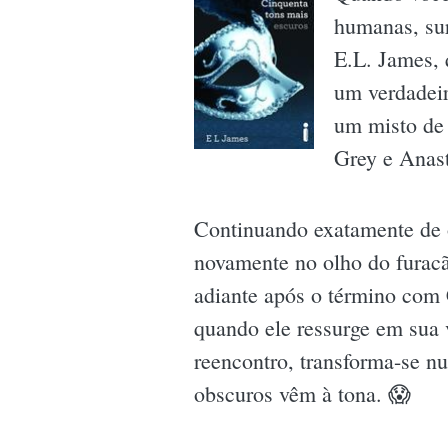
humanas, su
E.L. James, 
um verdadeir
um misto de 
Grey e Anast
Continuando exatamente de 
novamente no olho do furacã
adiante após o término com C
quando ele ressurge em sua 
reencontro, transforma-se n
obscuros vêm à tona. 😱