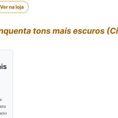
Ver na loja
nquenta tons mais escuros (C
is
de
nta
heio