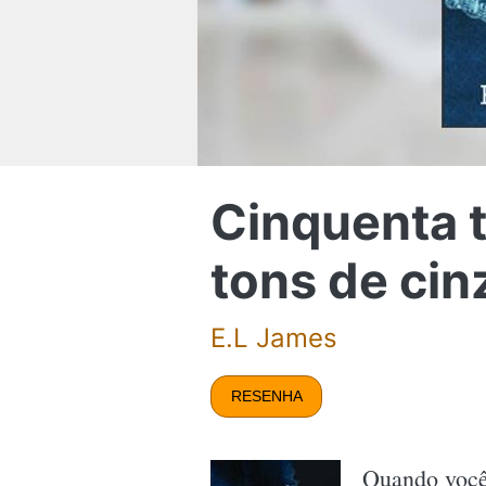
Cinquenta 
tons de cin
E.L James
RESENHA
Quando você 