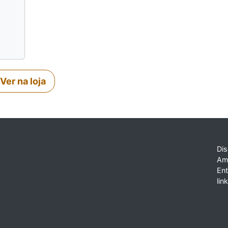
Ver na loja
Dis
Am
En
lin