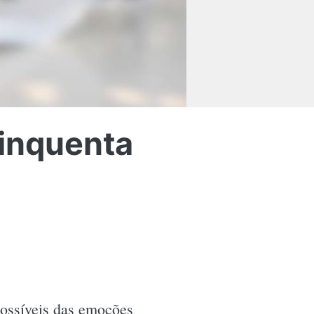
Cinquenta
possíveis das emoções