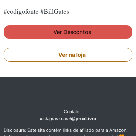
#codigofonte #BillGates
Ver Descontos
Ver na loja
Contato
instagram.com
/
@proxLivro
Disclosure: Este site contém links de afiliado para a Amazon.