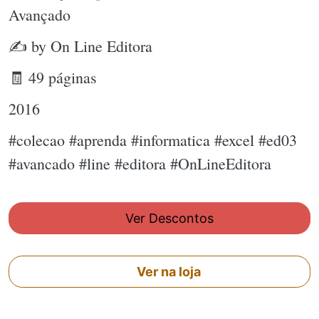
Avançado
✍ by On Line Editora
🧾 49 páginas
2016
#colecao #aprenda #informatica #excel #ed03
#avancado #line #editora #OnLineEditora
Ver Descontos
Ver na loja