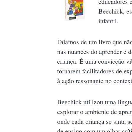
educadores e
Beechick, es
infantil.
Falamos de um livro que não 
nas nuances do aprender e d
criança. É uma convicção vib
tornarem facilitadores de ex
à ação ressonante no context
Beechick utilizou uma lingu
explorar o ambiente de apre
onde cada criança se sinta s
de ensino com um olhar críti