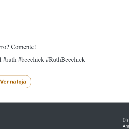
ivro? Comente!
al #ruth #beechick #RuthBeechick
Ver na loja
Dis
Am