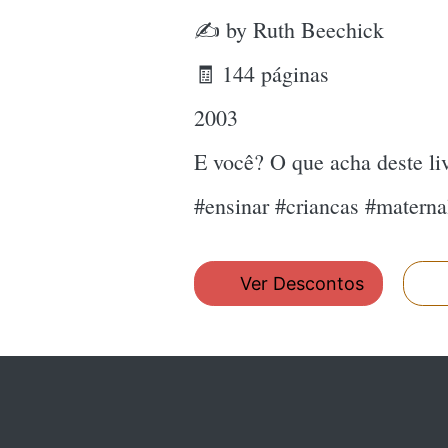
✍ by Ruth Beechick
🧾 144 páginas
2003
E você? O que acha deste l
#ensinar #criancas #matern
Ver Descontos