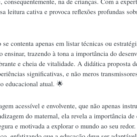
, consequentemente, na de crianças. Com a expert
sa leitura cativa e provoca reflexões profundas so
se contenta apenas em listar técnicas ou estratégi
o ensinar, trazendo à tona a importância do desenv
rante e cheia de vitalidade. A didática proposta d
periências significativas, e não meros transmisso
o educacional atual. 🌟
agem acessível e envolvente, que não apenas instr
ndizagem do maternal, ela revela a importância de 
egura e motivada a explorar o mundo ao seu redor. 
co, enfatizando que a educação deve ser adaptável