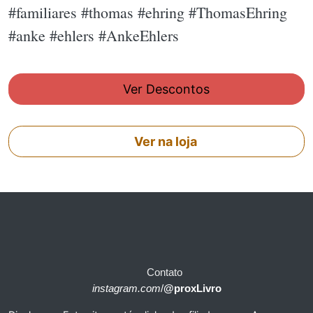
#familiares #thomas #ehring #ThomasEhring
#anke #ehlers #AnkeEhlers
Ver Descontos
Ver na loja
Contato
instagram.com
/
@proxLivro