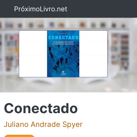
PróximoLivro.net
Conectado
Juliano Andrade Spyer