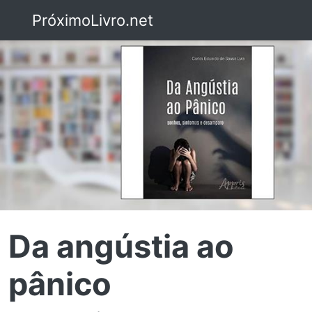
PróximoLivro.net
Da angústia ao
pânico