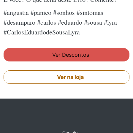
#angustia #panico #sonhos #sintomas
#desamparo #carlos #eduardo #sousa #lyra
#CarlosEduardodeSousaLyra
Ver Descontos
Ver na loja
Contato