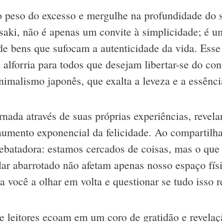
o peso do excesso e mergulhe na profundidade do 
aki, não é apenas um convite à simplicidade; é u
de bens que sufocam a autenticidade da vida. Esse 
 alforria para todos que desejam libertar-se do c
nimalismo japonês, que exalta a leveza e a essênci
rnada através de suas próprias experiências, reve
umento exponencial da felicidade. Ao compartilha
rebatadora: estamos cercados de coisas, mas o qu
 lar abarrotado não afetam apenas nosso espaço fí
a você a olhar em volta e questionar se tudo isso 
e leitores ecoam em um coro de gratidão e revelaç