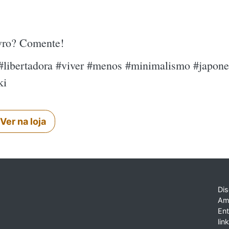
ivro? Comente!
#libertadora #viver #menos #minimalismo #japone
ki
Ver na loja
Dis
Am
En
lin