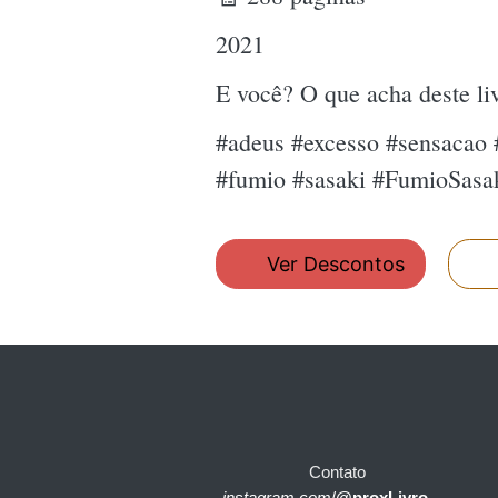
2021
E você? O que acha deste l
#adeus #excesso #sensacao 
#fumio #sasaki #FumioSasa
Ver Descontos
Contato
instagram.com
/
@proxLivro