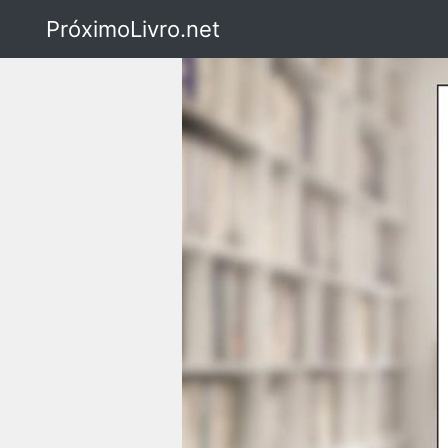
PróximoLivro.net