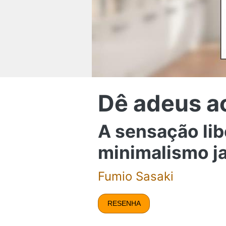
Dê adeus a
A sensação lib
minimalismo j
Fumio Sasaki
RESENHA