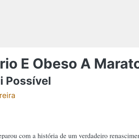
rio E Obeso A Marat
i Possível
reira
eparou com a história de um verdadeiro renascim