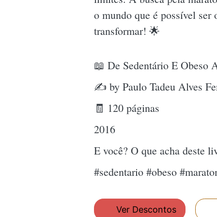
o mundo que é possível ser o
transformar! 🌟
📖 De Sedentário E Obeso A
✍ by Paulo Tadeu Alves Fer
🧾 120 páginas
2016
E você? O que acha deste l
#sedentario #obeso #maraton
Ver Descontos