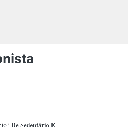
onista
De Sedentário E
ento?