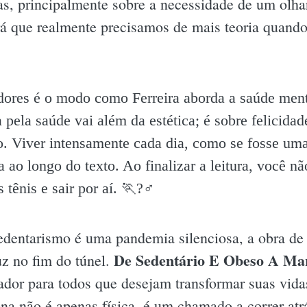
cas, principalmente sobre a necessidade de um olh
rá que realmente precisamos de mais teoria quando
ores é o modo como Ferreira aborda a saúde menta
 pela saúde vai além da estética; é sobre felicidad
o. Viver intensamente cada dia, como se fosse uma
 ao longo do texto. Ao finalizar a leitura, você n
tênis e sair por aí. 🏃?♂️
dentarismo é uma pandemia silenciosa, a obra de 
De Sedentário E Obeso A Mar
uz no fim do túnel.
tador para todos que desejam transformar suas vidas
na não é apenas física, é um chamado a correr atrá