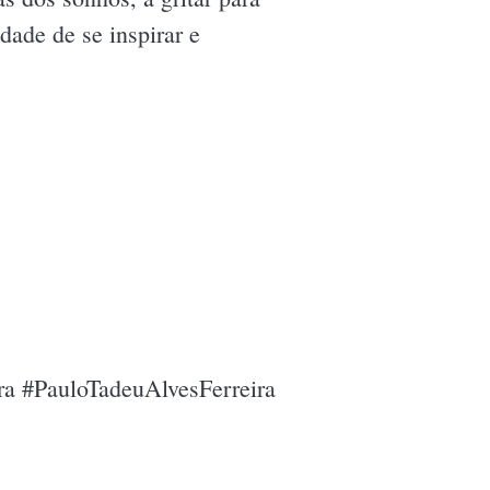
dade de se inspirar e
ira #PauloTadeuAlvesFerreira