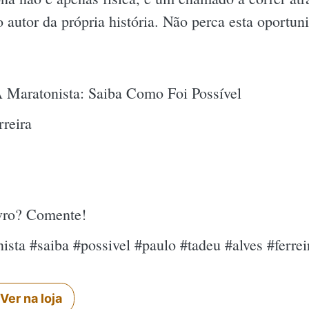
 autor da própria história. Não perca esta oportuni
 Maratonista: Saiba Como Foi Possível
reira
ivro? Comente!
ista #saiba #possivel #paulo #tadeu #alves #ferre
Ver na loja