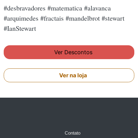
#desbravadores #matematica #alavanca
#arquimedes #fractais #mandelbrot #stewart
#IanStewart
Ver Descontos
Ver na loja
Contato