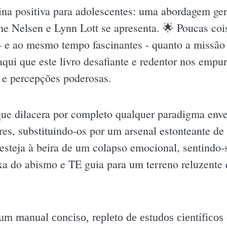
ina positiva para adolescentes: uma abordagem gen
ane Nelsen e Lynn Lott se apresenta. 🌟 Poucas coi
- e ao mesmo tempo fascinantes - quanto a missão
aqui que este livro desafiante e redentor nos empu
 e percepções poderosas.
ue dilacera por completo qualquer paradigma enve
ares, substituindo-os por um arsenal estonteante d
steja à beira de um colapso emocional, sentindo-s
puxa do abismo e TE guia para um terreno reluzent
um manual conciso, repleto de estudos científicos 