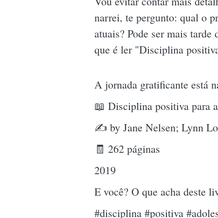
Vou evitar contar mais deta
narrei, te pergunto: qual o
atuais? Pode ser mais tarde
que é ler "Disciplina positi
A jornada gratificante está 
📖 Disciplina positiva para 
✍ by Jane Nelsen; Lynn Lo
🧾 262 páginas
2019
E você? O que acha deste l
#disciplina #positiva #adol