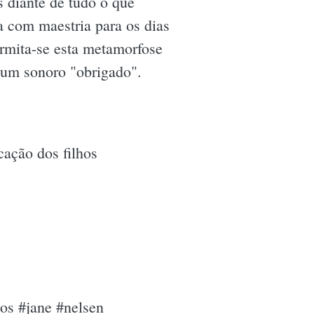
 diante de tudo o que
 com maestria para os dias
ermita-se esta metamorfose
rá um sonoro "obrigado".
cação dos filhos
hos #jane #nelsen