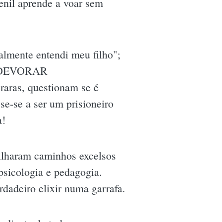
enil aprende a voar sem
almente entendi meu filho";
jar DEVORAR
ras, questionam se é
se-se a ser um prisioneiro
a!
ilharam caminhos excelsos
psicologia e pedagogia.
dadeiro elixir numa garrafa.