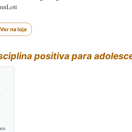
ynnLott
Ver na loja
sciplina positiva para adolesc
s
ara