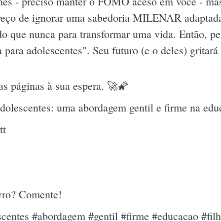
lhes - preciso manter o FOMO aceso em você - mas
 preço de ignorar uma sabedoria MILENAR adaptada
 do que nunca para transformar uma vida. Então, p
va para adolescentes". Seu futuro (e o deles) grita
nas páginas à sua espera. 🚀🌠
adolescentes: uma abordagem gentil e firme na edu
tt
ivro? Comente!
escentes #abordagem #gentil #firme #educacao #fil