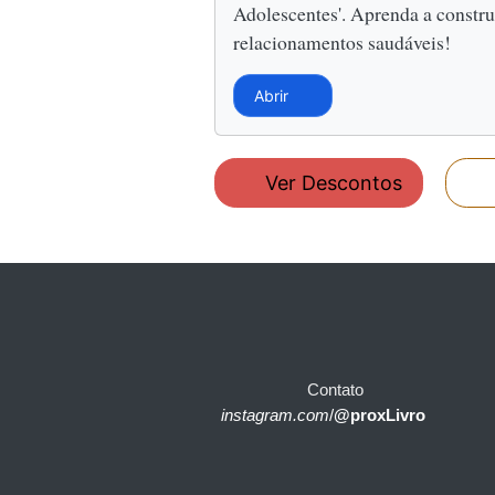
Adolescentes'. Aprenda a constru
relacionamentos saudáveis!
Abrir
Ver Descontos
Contato
instagram.com
/
@proxLivro