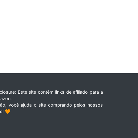
closure: Este site contém links de afiliado para a
azon.
tão, você ajuda o site comprando pelos nossos
ks! 🧡