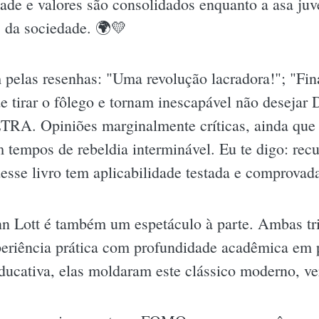
dade e valores são consolidados enquanto a asa juv
s da sociedade. 🌍💛
pelas resenhas: "Uma revolução lacradora!"; "Fin
de tirar o fôlego e tornam inescapável não dese
piniões marginalmente críticas, ainda que ra
 tempos de rebeldia interminável. Eu te digo: recu
sse livro tem aplicabilidade testada e comprovad
nn Lott é também um espetáculo à parte. Ambas tr
periência prática com profundidade acadêmica em 
ducativa, elas moldaram este clássico moderno, ver