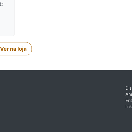
ir
Ver na loja
Dis
Am
En
lin