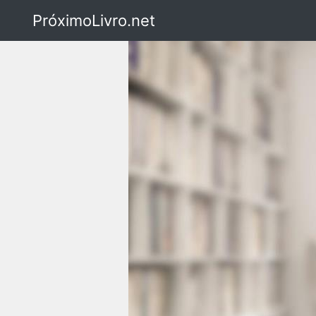
PróximoLivro.net