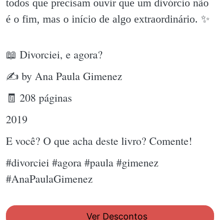
todos que precisam ouvir que um divórcio não
é o fim, mas o início de algo extraordinário. ✨️
📖 Divorciei, e agora?
✍ by Ana Paula Gimenez
🧾 208 páginas
2019
E você? O que acha deste livro? Comente!
#divorciei #agora #paula #gimenez
#AnaPaulaGimenez
Ver Descontos