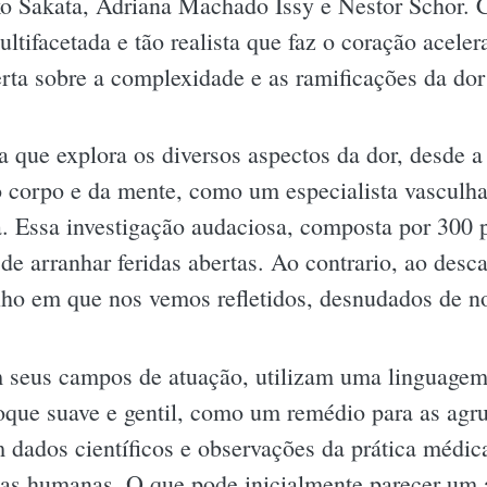
o Sakata, Adriana Machado Issy e Nestor Schor. 
ltifacetada e tão realista que faz o coração acele
erta sobre a complexidade e as ramificações da do
que explora os diversos aspectos da dor, desde a 
do corpo e da mente, como um especialista vasculh
. Essa investigação audaciosa, composta por 300 p
de arranhar feridas abertas. Ao contrario, ao des
ho em que nos vemos refletidos, desnudados de n
 seus campos de atuação, utilizam uma linguagem c
ue suave e gentil, como um remédio para as agru
m dados científicos e observações da prática médi
as humanas. O que pode inicialmente parecer um 