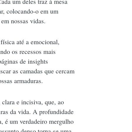
Cada um deles traz à mesa
rar, colocando-o em um
r em nossas vidas.
física até a emocional,
ando os recessos mais
áginas de insights
cascar as camadas que cercam
ossas armaduras.
lara e incisiva, que, ao
ras da vida. A profundidade
ca, é um verdadeiro mergulho
assunto denso torna-se uma