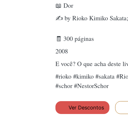
📖 Dor
✍ by Rioko Kimiko Sakata;
🧾 300 páginas
2008
E você? O que acha deste l
#rioko #kimiko #sakata #R
#schor #NestorSchor
Ver Descontos