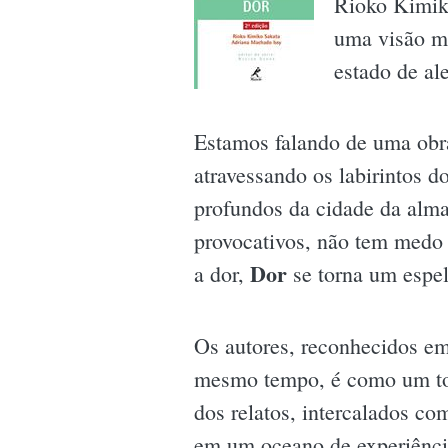
Rioko Kimik
uma visão mu
estado de al
Estamos falando de uma obra 
atravessando os labirintos 
profundos da cidade da alma
provocativos, não tem medo 
Dor
a dor,
se torna um espel
Os autores, reconhecidos em
mesmo tempo, é como um toq
dos relatos, intercalados co
em um oceano de experiênci