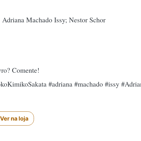
 Adriana Machado Issy; Nestor Schor
ivro? Comente!
iokoKimikoSakata #adriana #machado #issy #Adri
Ver na loja