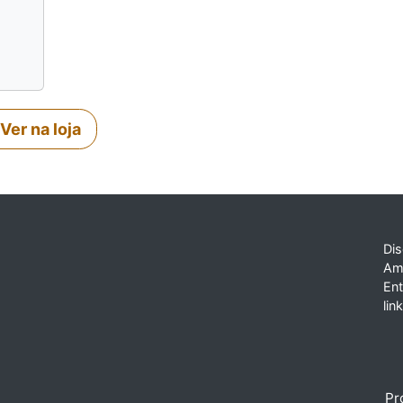
Ver na loja
Dis
Am
En
lin
Pr