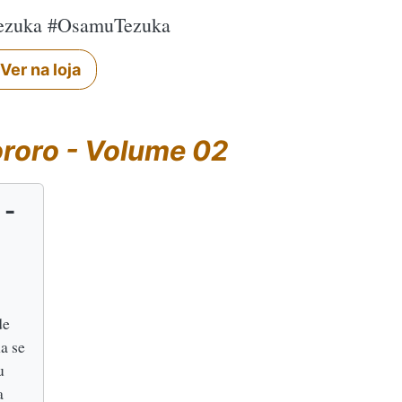
tezuka #OsamuTezuka
Ver na loja
roro - Volume 02
 -
de
a se
u
a