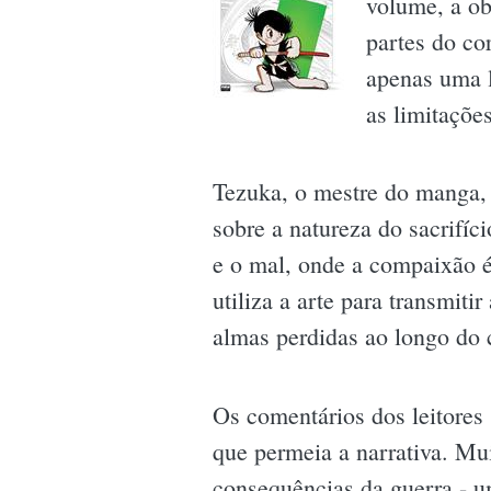
volume, a ob
partes do co
apenas uma l
as limitaçõe
Tezuka, o mestre do manga, n
sobre a natureza do sacrifí
e o mal, onde a compaixão é
utiliza a arte para transmit
almas perdidas ao longo do
Os comentários dos leitores
que permeia a narrativa. Mu
consequências da guerra - u