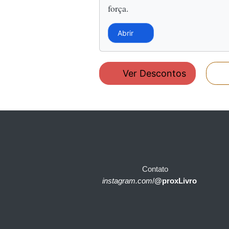
força.
Abrir
Ver Descontos
Contato
instagram.com
/
@proxLivro