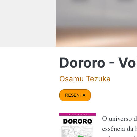
Dororo - V
Osamu Tezuka
RESENHA
O universo 
essência da 