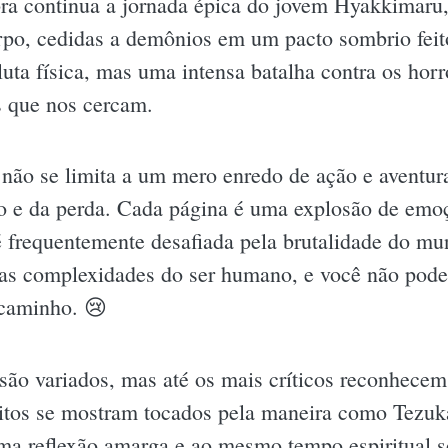
ra continua a jornada épica do jovem Hyakkimaru,
rpo, cedidas a demônios em um pacto sombrio feito
uta física, mas uma intensa batalha contra os horro
s que nos cercam.
ão se limita a um mero enredo de ação e aventura.
cio e da perda. Cada página é uma explosão de em
 frequentemente desafiada pela brutalidade do mu
ir as complexidades do ser humano, e você não pode
 caminho. 😢
 são variados, mas até os mais críticos reconhece
itos se mostram tocados pela maneira como Tezuka 
ma reflexão amarga e ao mesmo tempo espiritual s