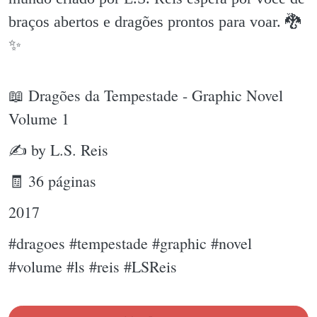
braços abertos e dragões prontos para voar. 🐉
✨️
📖 Dragões da Tempestade - Graphic Novel
Volume 1
✍ by L.S. Reis
🧾 36 páginas
2017
#dragoes #tempestade #graphic #novel
#volume #ls #reis #LSReis