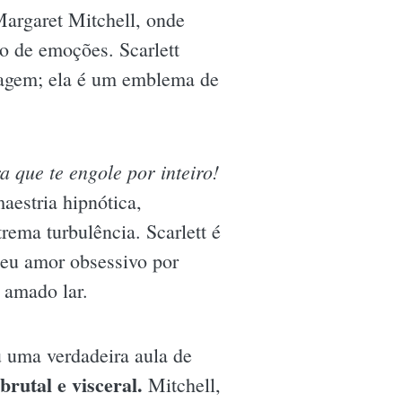
Margaret Mitchell, onde
o de emoções. Scarlett
nagem; ela é um emblema de
 que te engole por inteiro!
aestria hipnótica,
rema turbulência. Scarlett é
seu amor obsessivo por
 amado lar.
u uma verdadeira aula de
rutal e visceral.
Mitchell,