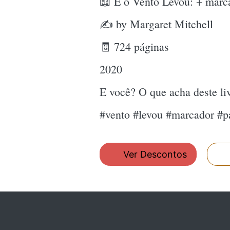
📖 E o Vento Levou: + marc
✍ by Margaret Mitchell
🧾 724 páginas
2020
E você? O que acha deste l
#vento #levou #marcador #p
Ver Descontos