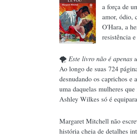
a força de u
amor, ódio, 
O'Hara, a h
resistência 
Este livro não é apenas
🌪
Ao longo de suas 724 página
desnudando os caprichos e as
uma daquelas mulheres que n
Ashley Wilkes só é equiparad
Margaret Mitchell não escre
história cheia de detalhes in