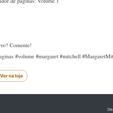
ador de páginas: Volume 1
ivro? Comente!
aginas #volume #margaret #mitchell #MargaretMit
Ver na loja
Dis