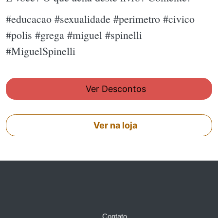
#educacao #sexualidade #perimetro #civico
#polis #grega #miguel #spinelli
#MiguelSpinelli
Ver Descontos
Ver na loja
Contato