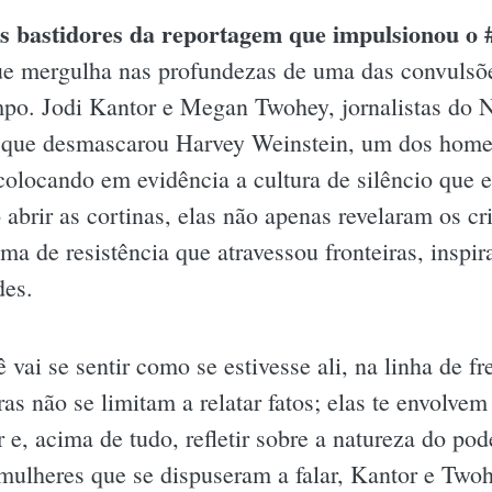
Os bastidores da reportagem que impulsionou o
ue mergulha nas profundezas de uma das convulsõe
mpo. Jodi Kantor e Megan Twohey, jornalistas do
o que desmascarou Harvey Weinstein, um dos home
olocando em evidência a cultura de silêncio que e
o abrir as cortinas, elas não apenas revelaram os 
de resistência que atravessou fronteiras, inspi
des.
ê vai se sentir como se estivesse ali, na linha de
ras não se limitam a relatar fatos; elas te envolve
ar e, acima de tudo, refletir sobre a natureza do pod
 mulheres que se dispuseram a falar, Kantor e Tw