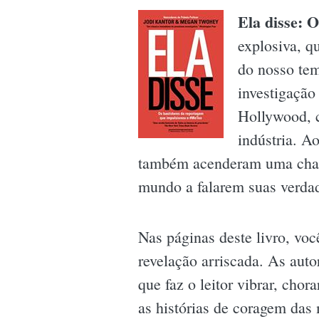
Ela disse: 
explosiva, q
do nosso te
investigaçã
Hollywood, c
indústria. A
também acenderam uma chama 
mundo a falarem suas verda
Nas páginas deste livro, voc
revelação arriscada. As auto
que faz o leitor vibrar, chor
as histórias de coragem das