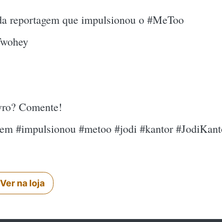
s da reportagem que impulsionou o #MeToo
Twohey
ivro? Comente!
agem #impulsionou #metoo #jodi #kantor #JodiKan
Ver na loja