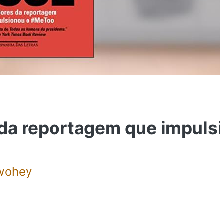
 da reportagem que impuls
Twohey