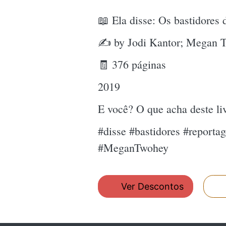
📖 Ela disse: Os bastidore
✍ by Jodi Kantor; Megan 
🧾 376 páginas
2019
E você? O que acha deste l
#disse #bastidores #report
#MeganTwohey
Ver Descontos