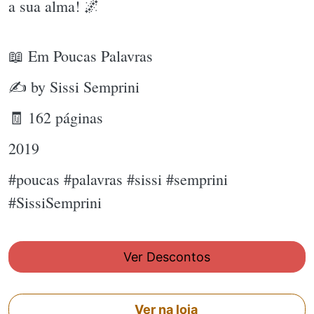
a sua alma! 🌌
📖 Em Poucas Palavras
✍ by Sissi Semprini
🧾 162 páginas
2019
#poucas #palavras #sissi #semprini
#SissiSemprini
Ver Descontos
Ver na loja