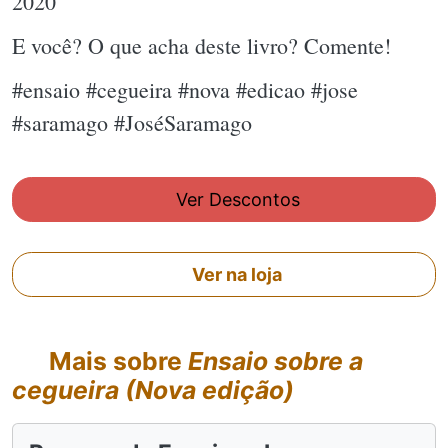
2020
E você? O que acha deste livro? Comente!
#ensaio #cegueira #nova #edicao #jose
#saramago #JoséSaramago
Ver Descontos
Ver na loja
Mais sobre
Ensaio sobre a
cegueira (Nova edição)