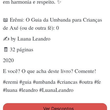
em harmonia e respeito. ✨️
📖 Erêmi: O Guia da Umbanda para Crianças
de Axé (ou de outra fé): 0
✍ by Luana Leandro
🧾 32 páginas
2020
E você? O que acha deste livro? Comente!
#eremi #guia #umbanda #criancas #outra #fe
#luana #leandro #LuanaLeandro
Ver Descontos