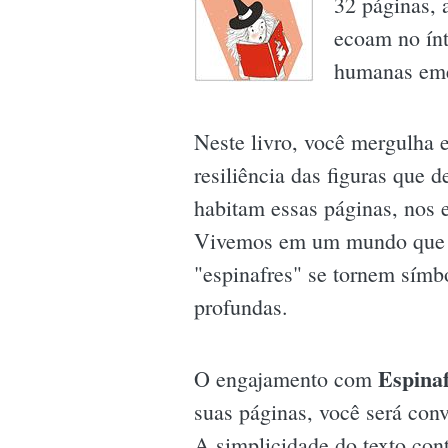
32 páginas, 
ecoam no ínt
humanas eme
Neste livro, você mergulha e
resiliência das figuras que
habitam essas páginas, nos e
Vivemos em um mundo que ado
"espinafres" se tornem símb
profundas.
Espina
O engajamento com
suas páginas, você será conv
A simplicidade do texto con