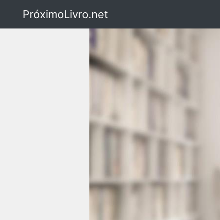
PróximoLivro.net