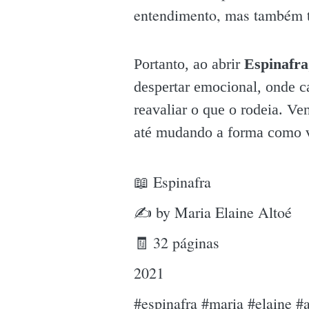
entendimento, mas também t
Portanto, ao abrir
Espinafra
despertar emocional, onde c
reavaliar o que o rodeia. Ve
até mudando a forma como vo
📖 Espinafra
✍ by Maria Elaine Altoé
🧾 32 páginas
2021
#espinafra #maria #elaine #