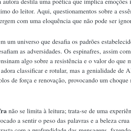
a autora destila uma poética que implica emoções 
imo do leitor. Aqui, questionamentos sobre a essê
rgem com uma eloquência que não pode ser igno
m um universo que desafia os padrões estabelecido
 desafiam as adversidades. Os espinafres, assim co
nsinam algo sobre a resistência e o valor do que 
ra classificar e rotular, mas a genialidade de A
olos de força e renovação, provocando um choque 
fra
não se limita à leitura; trata-se de uma experiê
ocado a sentir o peso das palavras e a beleza crua
trasta com a profundidade das mensagens, fazendo