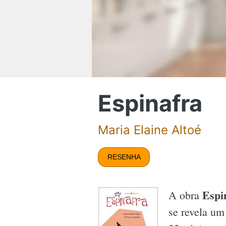
Espinafra
Maria Elaine Altoé
RESENHA
Espi
A obra
se revela um