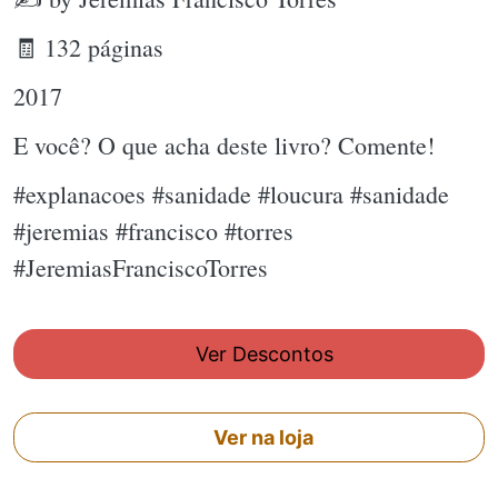
🧾 132 páginas
2017
E você? O que acha deste livro? Comente!
#explanacoes #sanidade #loucura #sanidade
#jeremias #francisco #torres
#JeremiasFranciscoTorres
Ver Descontos
Ver na loja