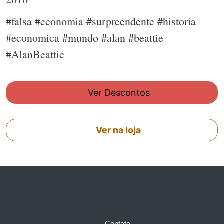
#falsa #economia #surpreendente #historia
#economica #mundo #alan #beattie
#AlanBeattie
Ver Descontos
Ver na loja
Contato