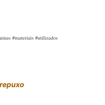
inas #materiais #utilizados
 repuxo