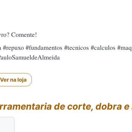
ivro? Comente!
a #repuxo #fundamentos #tecnicos #calculos #maqu
PauloSamueldeAlmeida
Ver na loja
rramentaria de corte, dobra e