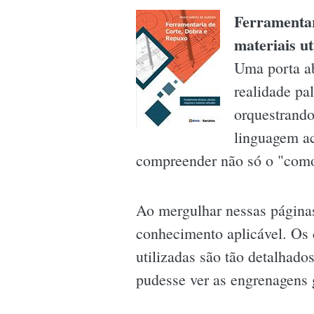
Ferramentar
materiais ut
Uma porta ab
realidade pa
orquestrando
linguagem ac
compreender não só o "como
Ao mergulhar nessas páginas
conhecimento aplicável. Os 
utilizadas são tão detalhad
pudesse ver as engrenagens g