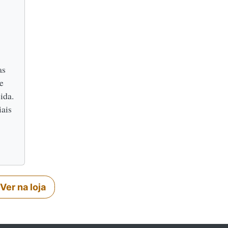
as
e
ida.
iais
Ver na loja