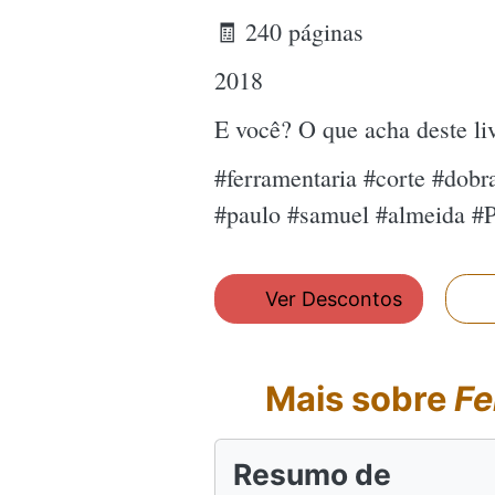
🧾 240 páginas
2018
E você? O que acha deste l
#ferramentaria #corte #dobr
#paulo #samuel #almeida #
Ver Descontos
Mais sobre
Fe
Resumo de