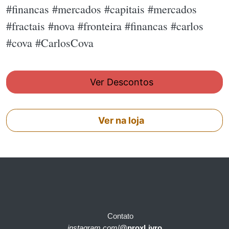
#financas #mercados #capitais #mercados
#fractais #nova #fronteira #financas #carlos
#cova #CarlosCova
Ver Descontos
Ver na loja
Contato
instagram.com
/
@proxLivro