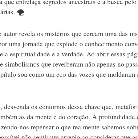
a que entrelaça segredos ancestrais e a busca pelo
árias. 🌪
o autor revela os mistérios que cercam uma das ins
or por uma jornada que explode o conhecimento con
 a espiritualidade e a verdade. Ao abrir essas pá
 de simbolismos que reverberam não apenas no pa
apítulo soa como um eco das vozes que moldaram a
 desvenda os contornos dessa chave que, metafori
também as da mente e do coração. A profundidade 
fazendo-nos repensar o que realmente sabemos sobr
ossível não sentir um arrepio ao considerar que a