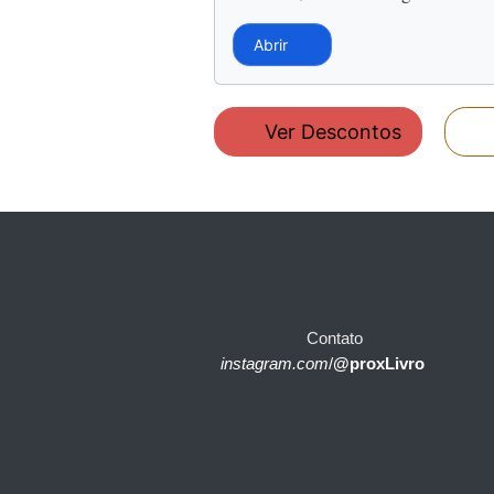
Abrir
Ver Descontos
Contato
instagram.com
/
@proxLivro