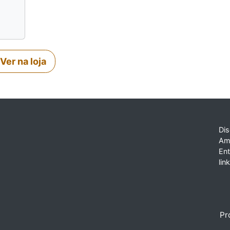
Ver na loja
Dis
Am
En
lin
Pr