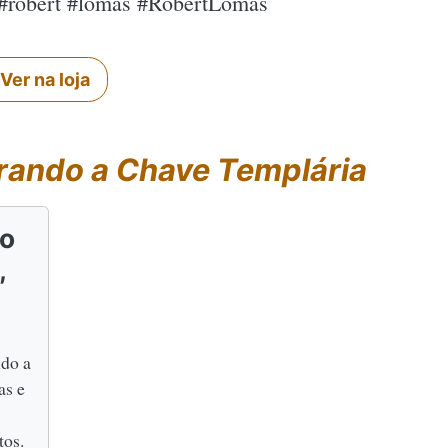
 #robert #lomas #RobertLomas
Ver na loja
rando a Chave Templária
do
,
ndo a
as e
tos.