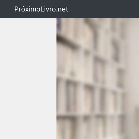
PróximoLivro.net