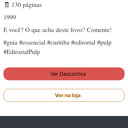
🧾 130 páginas
1999
E você? O que acha deste livro? Comente!
#guia #essencial #curitiba #edirorial #pulp
#EdirorialPulp
Ver Descontos
Ver na loja