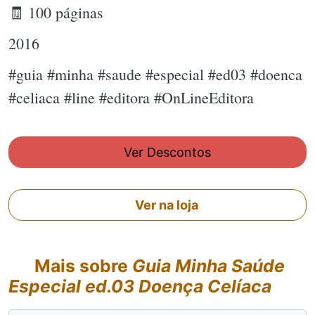
🧾 100 páginas
2016
#guia #minha #saude #especial #ed03 #doenca
#celiaca #line #editora #OnLineEditora
Ver Descontos
Ver na loja
Mais sobre
Guia Minha Saúde
Especial ed.03 Doença Celíaca