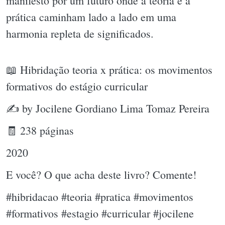
manifesto por um futuro onde a teoria e a
prática caminham lado a lado em uma
harmonia repleta de significados.
📖 Hibridação teoria x prática: os movimentos
formativos do estágio curricular
✍ by Jocilene Gordiano Lima Tomaz Pereira
🧾 238 páginas
2020
E você? O que acha deste livro? Comente!
#hibridacao #teoria #pratica #movimentos
#formativos #estagio #curricular #jocilene