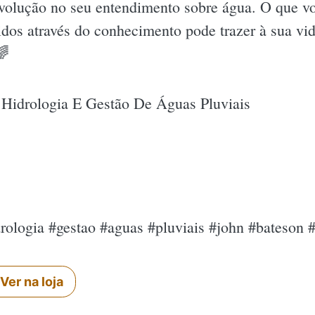
evolução no seu entendimento sobre água. O que vo
uidos através do conhecimento pode trazer à sua vid
🌈
 Hidrologia E Gestão De Águas Pluviais
drologia #gestao #aguas #pluviais #john #bateso
Ver na loja