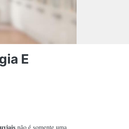
gia E
uviais
não é somente uma