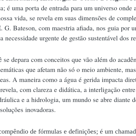
ica; é uma porta de entrada para um universo onde 
ssa vida, se revela em suas dimensões de comple
E. G. Bateson, com maestria afiada, nos guia por um
 a necessidade urgente de gestão sustentável dos re
cê se depara com conceitos que vão além do acadê
máticas que afetam não só o meio ambiente, mas 
as. A maneira como a água é gerida impacta diret
revela, com clareza e didática, a interligação ent
ráulica e a hidrologia, um mundo se abre diante de
oluções inovadoras.
compêndio de fórmulas e definições; é um chamado