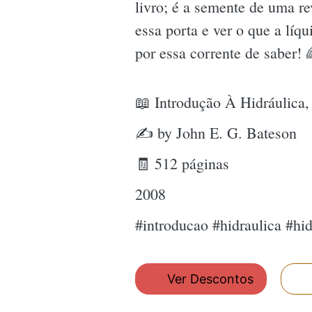
livro; é a semente de uma r
essa porta e ver o que a líq
por essa corrente de saber! 
📖 Introdução À Hidráulica,
✍ by John E. G. Bateson
🧾 512 páginas
2008
#introducao #hidraulica #hi
Ver Descontos