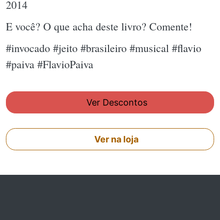
2014
E você? O que acha deste livro? Comente!
#invocado #jeito #brasileiro #musical #flavio
#paiva #FlavioPaiva
Ver Descontos
Ver na loja