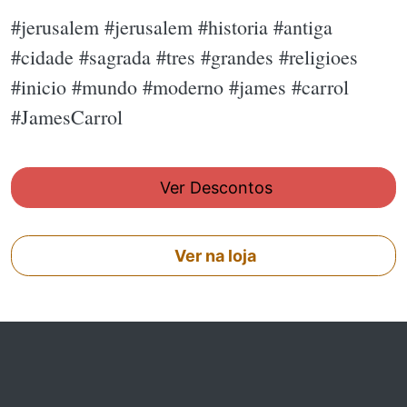
#jerusalem #jerusalem #historia #antiga
#cidade #sagrada #tres #grandes #religioes
#inicio #mundo #moderno #james #carrol
#JamesCarrol
Ver Descontos
Ver na loja