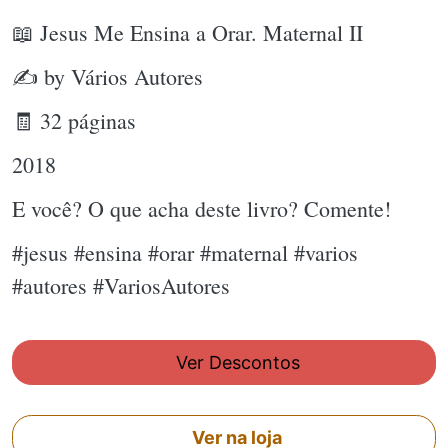
📖 Jesus Me Ensina a Orar. Maternal II
✍ by Vários Autores
🧾 32 páginas
2018
E você? O que acha deste livro? Comente!
#jesus #ensina #orar #maternal #varios
#autores #VariosAutores
Ver Descontos
Ver na loja